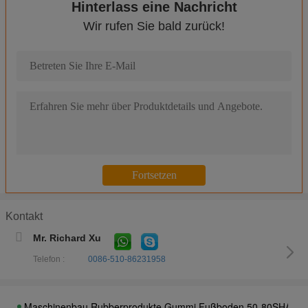
Hinterlass eine Nachricht
Wir rufen Sie bald zurück!
J / C-Typ Containertürverschluss, Versandcontainertürverschlus
EPDM / TPE Behälter Türdichtung D-förmige Alterungsbeständigk
Reefer EPDM Behälter Gummi Türverschlüsse Wasserdicht Anti-
EPDM / TPE-Reefer-Container-Türdichtung, schwarze Containert
EPDM / TPE Kühlschranktürverschluss
Geformte Frachtcontainer Türverschluss Tubber Ecke Wetterbes
EPDM / TPE geformte Behälter Türdichtungen Wasserdicht Dauer
Hohe Leistung Container Tür Dichtung harter Kunststoff Extrusi
Kontakt
Wärmebeständigkeit Versandbehälter Türdichtungen, Spritzgießtei
Mr. Richard Xu
Antischleißtechnische Kautschukprodukte, EPDM-Lkw-Kautschu
Telefon :
0086-510-86231958
Maschinenbauerzeugnisse aus Kautschuk Kautschukmatte mit 
Präzisionstechnik Gummiprodukte Teil mit Material EPDM, NR, 
Maschinenbau Rubberprodukte Gummi Fußboden 50-80SHA