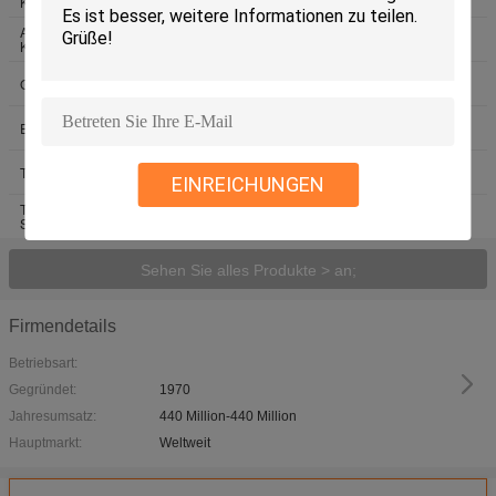
Kautschuk
Ausgestoßene
Plastikeinspritzungs-Teile
Kautschukdichtungen
Versiegelungs- und
Gummibildete Teile nach Maß
Ausdehnungsgelenke
Einheitliche Gummibodenmatten
Silikonkautschukdichtungen
Tunnelsegmentdichtung
Schwingungsschutzlager
EINREICHUNGEN
Teile aus Gummi für
Schienenfahrzeuge
Sehen Sie alles Produkte > an;
Firmendetails
Betriebsart:
Gegründet:
1970
Jahresumsatz:
440 Million-440 Million
Hauptmarkt:
Weltweit