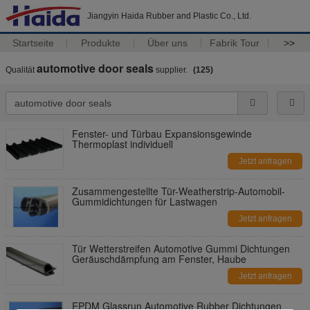
Jiangyin Haida Rubber and Plastic Co., Ltd.
Startseite
Produkte
Über uns
Fabrik Tour
>>
automotive door seals
Qualität
supplier.
(125)
Fenster- und Türbau Expansionsgewinde
Thermoplast individuell
Jetzt anfragen
Zusammengestellte Tür-Weatherstrip-Automobil-
Gummidichtungen für Lastwagen
Jetzt anfragen
Tür Wetterstreifen Automotive Gummi Dichtungen
Geräuschdämpfung am Fenster, Haube
Jetzt anfragen
EPDM Glassrun Automotive Rubber Dichtungen