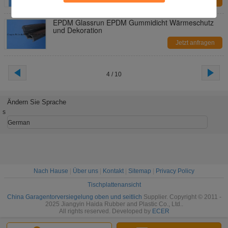
Jetzt anfragen
EPDM Glassrun EPDM Gummidicht Wärmeschutz
und Dekoration
Jetzt anfragen
4 / 10
Ändern Sie Sprache
s
German
Nach Hause
|
Über uns
|
Kontakt
|
Sitemap
|
Privacy Policy
Tischplattenansicht
China Garagentorversiegelung oben und seitlich
Supplier. Copyright © 2011 -
2025 Jiangyin Haida Rubber and Plastic Co., Ltd..
All rights reserved. Developed by
ECER