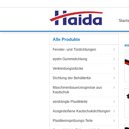
Starts
Startseite
Produkte
automotive door seals
Alle Produkte
au
Fenster- und Türdichtungen
epdm Gummidichtung
Verkleidungsstücke
Dichtung der Behältertür
Maschinenbauerzeugnisse aus
Kautschuk
verdrängte Plastikteile
Ausgestoßene Kautschukdichtungen
Plastikeinspritzungs-Teile