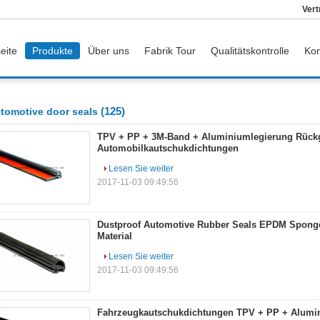
Vert
eite
Produkte
Über uns
Fabrik Tour
Qualitätskontrolle
Kon
(125)
tomotive door seals
TPV + PP + 3M-Band + Aluminiumlegierung Rück
Automobilkautschukdichtungen
Lesen Sie weiter
2017-11-03 09:49:56
Dustproof Automotive Rubber Seals EPDM Spong
Material
Lesen Sie weiter
2017-11-03 09:49:56
Fahrzeugkautschukdichtungen TPV + PP + Alumi