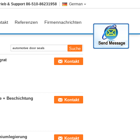
rieb & Support
86-510-86231958
German
takt
Referenzen
Firmennachrichten
grat
Kontakt
e + Beschichtung
Kontakt
niumlegierung
Kontakt